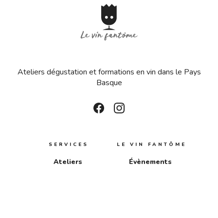
Ateliers dégustation et formations en vin dans le Pays
Basque
SERVICES
LE VIN FANTÔME
Ateliers
Évènements
dégustation
Le vin fantôme
Entreprises
Qui suis-je ?
Formation en
Contactez-moi
restaurant